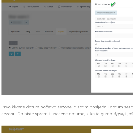
Prvo kliknite datum početka sezone, a zatim posljednji datum sezone 
sezonu. Da biste spremili unesene datume, kliknite gumb
Apply
i jo