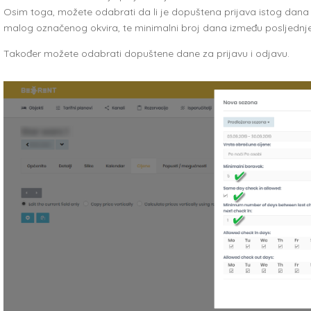
Osim toga, možete odabrati da li je dopuštena prijava istog dana 
malog označenog okvira, te minimalni broj dana između posljednje 
Također možete odabrati dopuštene dane za prijavu i odjavu.