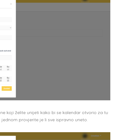
koji želite unijeti kako bi se kalendar otvorio za tu
š jednom provjerite je li sve ispravno uneto.