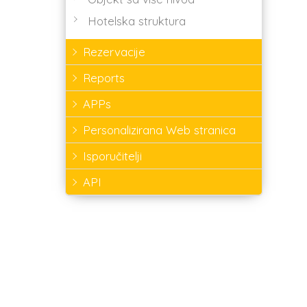
Hotelska struktura
Rezervacije
Reports
APPs
Personalizirana Web stranica
Isporučitelji
API