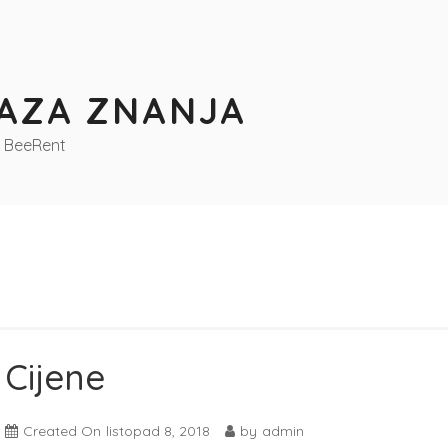
AZA ZNANJA
z BeeRent
Cijene
Created On
listopad 8, 2018
by
admin