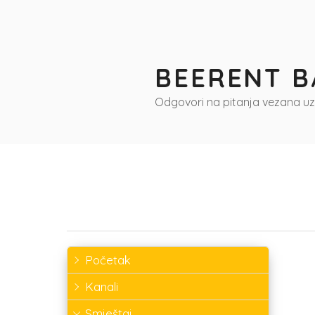
Preskoči
na
sadržaj
BEERENT B
Odgovori na pitanja vezana u
Početak
Kanali
Smještaj