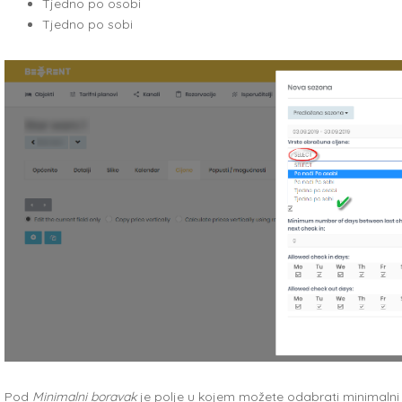
Tjedno po osobi
Tjedno po sobi
Pod
Minimalni boravak
je polje u kojem možete odabrati minimalni br