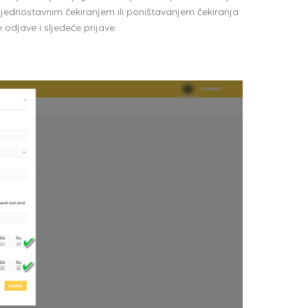
jednostavnim čekiranjem ili poništavanjem čekiranja
odjave i sljedeće prijave.