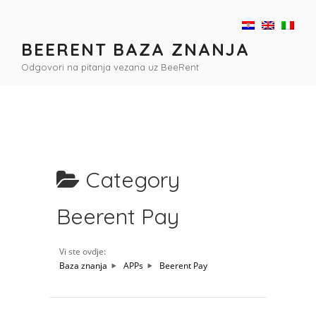
Preskoči
na
sadržaj
BEERENT BAZA ZNANJA
Odgovori na pitanja vezana uz BeeRent
Category
Beerent Pay
Vi ste ovdje:
Baza znanja
APPs
Beerent Pay